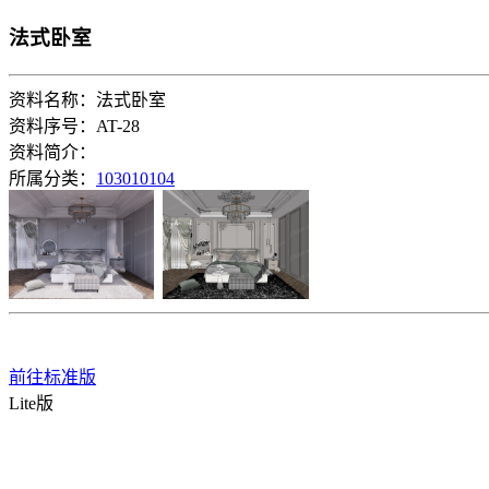
法式卧室
资料名称：法式卧室
资料序号：AT-28
资料简介：
所属分类：
103010104
前往标准版
Lite版