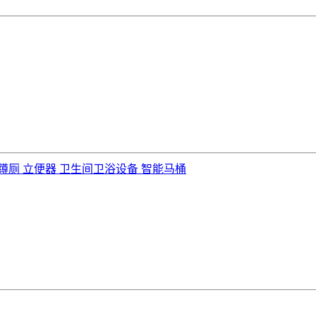
坑蹲厕 立便器 卫生间卫浴设备 智能马桶