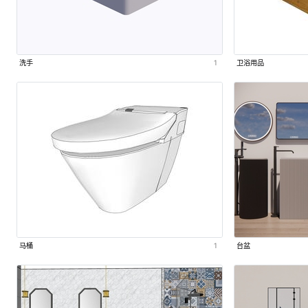
洗手
1
卫浴用品
马桶
1
台盆