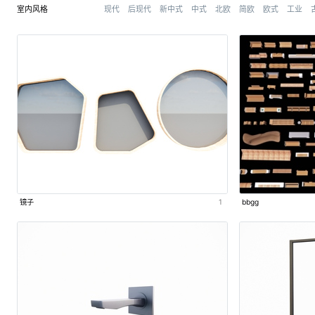
室内风格
现代
后现代
新中式
中式
北欧
简欧
欧式
工业
镜子
1
bbgg