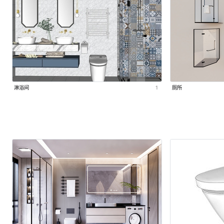
淋浴间
1
厕所