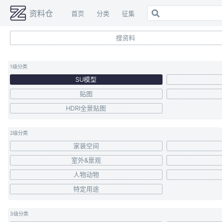
资料仓
首页
分类
征集
搜资料
首页
关
除转载内容外
Copyright © ziliaocang.com
1级分类
SU模型
贴图
HDRI全景贴图
2级分类
家装空间
室外&景观
人物动物
特定用途
3级分类