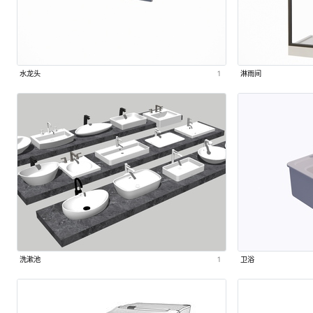
水龙头
1
淋雨间
洗漱池
1
卫浴