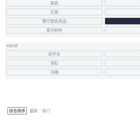
家具
灯具
餐厅厨房用品
室内构件
4级分类
洗手台
浴缸
马桶
综合排序
最新
热门