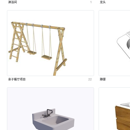
淋浴间
1
龙头
亲子餐厅项目
22
蹲便