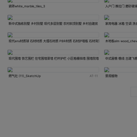
瓷砖white_marble_tiles_3
入户门 推拉门 磨砂玻璃
新中式独栋别墅 乡村别墅 现代多层别墅 农村斜顶别墅 乡村自建房 民宿别墅建筑
家用电器 冰箱 空调 洗
现代ens材质球 石材材质 大理石材质 PBR材质 石材护墙板 石材背景墙
木地板elm wood_chevr
现代围墙 铁艺围栏 住宅围墙景墙 栏杆护栏 小区格栅挡墙 围墙院墙
中式屋檐 檐线 古建飞檐
燃气灶 (11)_SketchUp
AT-11
景观植物