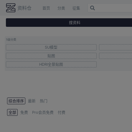
资料仓
首页
分类
征集
搜资料
首页
关
除转载内容外
Copyright © ziliaocang.com
1级分类
SU模型
贴图
HDRI全景贴图
综合排序
最新
热门
全部
免费
Pro会员免费
付费