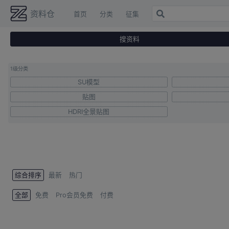
资料仓
首页
分类
征集
搜资料
首页
关
除转载内容外
Copyright © ziliaocang.com
1级分类
SU模型
贴图
HDRI全景贴图
综合排序
最新
热门
全部
免费
Pro会员免费
付费