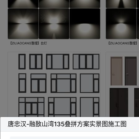
【ZILIAOCANG整理】台灯
【ZILIAOCANG整理
唐忠汉-融敔山湾135叠拼方案实景图施工图
建筑窗 (29)
AT-29
现代卧室门 单开门 木门