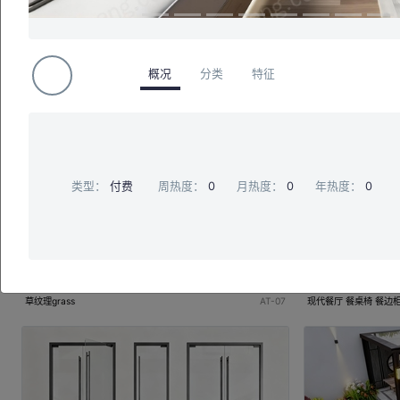
平开窗 玻璃窗 铝合金窗
现代玻璃门 推拉门 长虹玻璃门 玻璃门窗 落地窗 玻璃隔墙 厨卫门 单开门 双开门 门联窗 入户门
概况
分类
特征
类型：
付费
周热度：
0
月热度：
0
年热度：
0
草纹理grass
AT-07
现代餐厅 餐桌椅 餐边柜