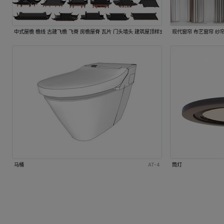
中式屋檐 檐线 古建飞檐 飞脊 房檐屋脊 瓦片 门头墙头 建筑屋顶样式 传统建筑构件
现代窗帘 布艺窗帘 纱
马桶
AT-4
筒灯