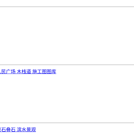
人民广场 木栈道 施工图图库
景石叠石 滨水景观