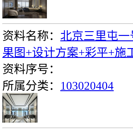
资料名称：
北京三里屯一号
果图+设计方案+彩平+施
资料序号：
所属分类：
103020404