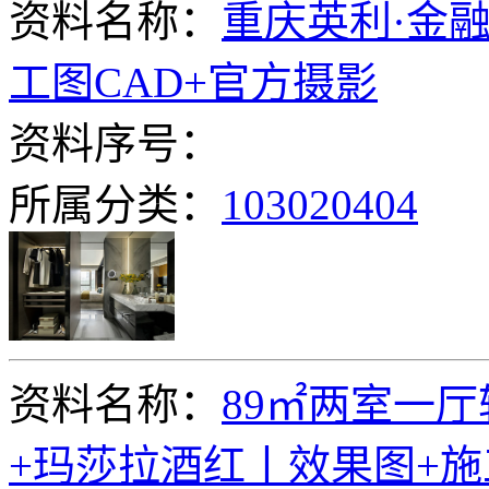
资料名称：
重庆英利·金
工图CAD+官方摄影
资料序号：
所属分类：
103020404
资料名称：
89㎡两室一
+玛莎拉酒红丨效果图+施